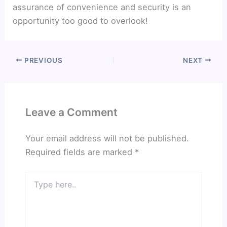
assurance of convenience and security is an
opportunity too good to overlook!
PREVIOUS
NEXT
Leave a Comment
Your email address will not be published.
Required fields are marked
*
Type
here..