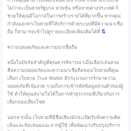
การที่คุณสามารถเลือกเล่นหวยจากหลากหลายประเภท
ไม่ว่าจะเป็นหวยรัฐบาล หวยหุ้น หรือหวยต่างประเทศ ก็
ช่วยให้คุณมีโอกาสในการสร้างรายได้ที่มากขึ้น หากคุณ
กำลังมองหาเว็บหวยที่ให้บริการด้วยระบบที่มีความน่าเชื่อ
ถือ ก็สามารถเข้าไปดูรายละเอียดเพิ่มเติมได้ที่
นี่
.
ความปลอดภัยและความน่าเชื่อถือ
หนึ่งในปัจจัยสำคัญที่คุณควรพิจารณาเมื่อเลือกเล่นหวย
คือความปลอดภัยและความน่าเชื่อถือของเว็บหวยที่คุณ
เลือก เว็บหวย True Wallet มีกระบวนการรักษาความ
ปลอดภัยที่เข้มงวด รวมถึงการเข้ารหัสข้อมูลส่วนตัวของผู้
ใช้ ทำให้คุณสบายใจได้ในการทำธุรกรรมที่เกี่ยวกับการ
เลือกลองเสี่ยงโชค
นอกจากนั้น เว็บหวยที่มีชื่อเสียงมักจะเปิดรับฟังความคิด
เห็นและข้อเสนอแนะจากผู้ใช้ เพื่อพัฒนาปรับปรุงบริการ