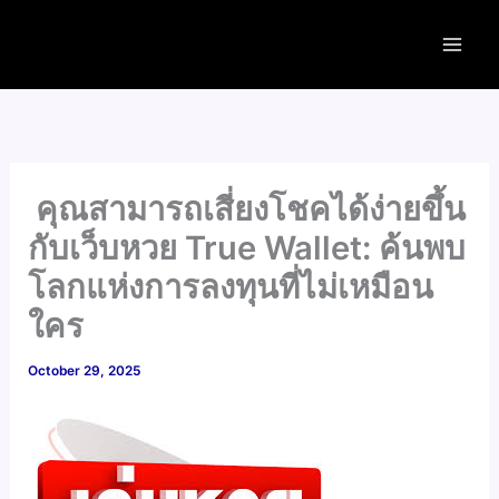
Skip
to
content
คุณสามารถเสี่ยงโชคได้ง่ายขึ้น
กับเว็บหวย True Wallet: ค้นพบ
โลกแห่งการลงทุนที่ไม่เหมือน
ใคร
October 29, 2025