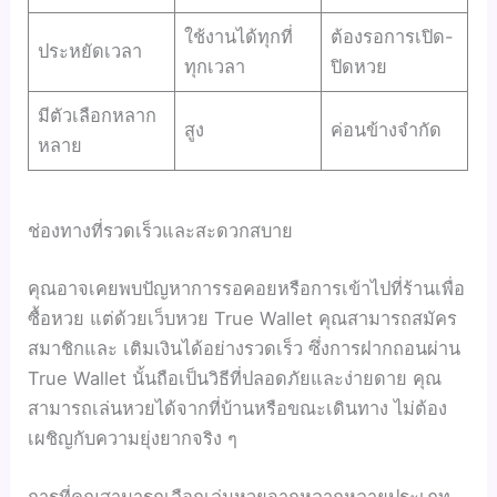
ใช้งานได้ทุกที่
ต้องรอการเปิด-
ประหยัดเวลา
ทุกเวลา
ปิดหวย
มีตัวเลือกหลาก
สูง
ค่อนข้างจำกัด
หลาย
ช่องทางที่รวดเร็วและสะดวกสบาย
คุณอาจเคยพบปัญหาการรอคอยหรือการเข้าไปที่ร้านเพื่อ
ซื้อหวย แต่ด้วยเว็บหวย True Wallet คุณสามารถสมัคร
สมาชิกและ เติมเงินได้อย่างรวดเร็ว ซึ่งการฝากถอนผ่าน
True Wallet นั้นถือเป็นวิธีที่ปลอดภัยและง่ายดาย คุณ
สามารถเล่นหวยได้จากที่บ้านหรือขณะเดินทาง ไม่ต้อง
เผชิญกับความยุ่งยากจริง ๆ