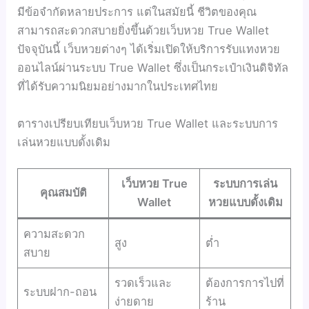
มีข้อจำกัดหลายประการ แต่ในสมัยนี้ ชีวิตของคุณ
สามารถสะดวกสบายยิ่งขึ้นด้วยเว็บหวย True Wallet
ปัจจุบันนี้ เว็บหวยต่างๆ ได้เริ่มเปิดให้บริการรับแทงหวย
ออนไลน์ผ่านระบบ True Wallet ซึ่งเป็นกระเป๋าเงินดิจิทัล
ที่ได้รับความนิยมอย่างมากในประเทศไทย
ตารางเปรียบเทียบเว็บหวย True Wallet และระบบการ
เล่นหวยแบบดั้งเดิม
เว็บหวย True
ระบบการเล่น
คุณสมบัติ
Wallet
หวยแบบดั้งเดิม
ความสะดวก
สูง
ต่ำ
สบาย
รวดเร็วและ
ต้องการการไปที่
ระบบฝาก-ถอน
ง่ายดาย
ร้าน