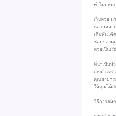
ทำไมเว็บหว
เว็บหวย นา
หลากหลายใ
เดิมพันได
ชอบของคุณไ
หวยเป็นเรื่
ที่น่าเป็น
เว็บมี แต่
คุณสามารถม
ให้คุณได้ส
วิธีการสมั
การเข้าร่ว