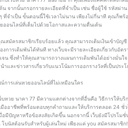
างต้น จากนั้นกรอกรายละเอียดที่จำเป็น เช่น ชื่อผู้ใช้ รหัสผ่า
 ๆ ที่จำเป็น ขั้นตอนนี้ใช้เวลาไม่นาน เพียงไม่กี่นาที คุณก็พร้อม
ออนไลน์ที่เต็มไปด้วยโอกาสและความตื่นเต้น
คุณสมัครสมาชิกเรียบร้อยแล้ว คุณสามารถเติมเงินเข้าบัญชี
้องการเดิมพันได้ทันที ทางเว็บจะมีรายละเอียดเกี่ยวกับอัต
ัดเจน ซึ่งทำให้คุณสามารถวางแผนการเดิมพันได้อย่างมั่นใจ
ะนำและข่าวสารเกี่ยวกับแนวโน้มการออกรางวัลที่เป็นประโย
์การเล่นหวยออนไลน์ที่ไม่เหมือนใคร
้เว็บหวย นาคา 77 มีความแตกต่างจากที่อื่นคือ วิธีการให้บริ
นมืออาชีพที่พร้อมตอบทุกคำถามและให้บริการตลอด 24 ชั่
จเมื่อมีปัญหาหรือข้อสงสัยเกิดขึ้น นอกจากนี้ เว็บยังมีโปรโมช
่น โบนัสต้อนรับสำหรับผู้เล่นใหม่ เพียงแค่ you สมัครสมาชิก!