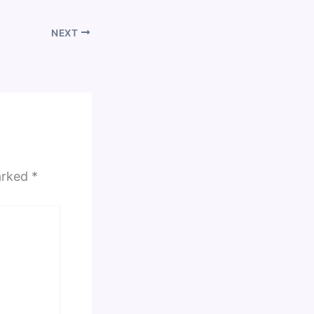
NEXT
marked
*