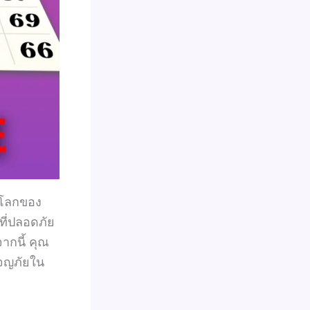
นโลกของ
ที่ปลอดภัย
ากนี้ คุณ
ผจญภัยใน