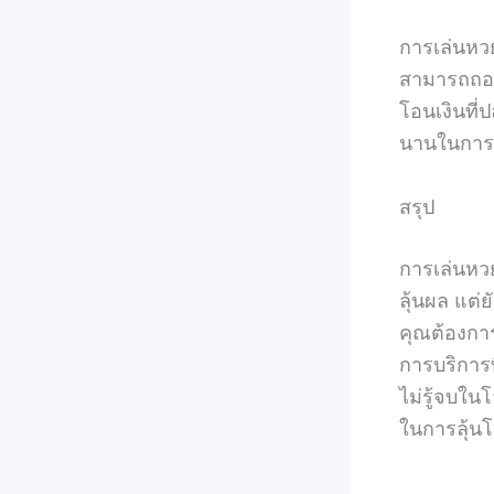
การเล่นหว
สามารถถอน
โอนเงินที่
นานในการร
สรุป
การเล่นหวย
ลุ้นผล แต่ย
คุณต้องกา
การบริการท
ไม่รู้จบใ
ในการลุ้น