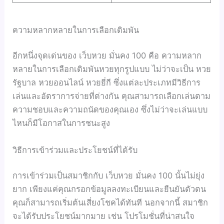
ความหลากหลายในการเลือกเดิมพัน
อีกหนึ่งจุดเด่นของ เว็บหวย มั่นคง 100 คือ ความหลาก
หลายในการเลือกเดิมพันหวยทุกรูปแบบ ไม่ว่าจะเป็น หวย
รัฐบาล หวยออนไลน์ หวยยี่กี ซึ่งแต่ละประเภทมีวิธีการ
เล่นและอัตราการจ่ายที่ต่างกัน คุณสามารถเลือกเล่นตาม
ความชอบและความถนัดของคุณเอง ซึ่งไม่ว่าจะเล่นแบบ
ไหนก็มีโอกาสในการชนะสูง
วิธีการเข้าร่วมและประโยชน์ที่ได้รับ
การเข้าร่วมเป็นสมาชิกกับ เว็บหวย มั่นคง 100 นั้นไม่ยุ่ง
ยาก เพียงแค่คุณกรอกข้อมูลลงทะเบียนและยืนยันตัวตน
คุณก็สามารถเริ่มต้นเสี่ยงโชคได้ทันที นอกจากนี้ สมาชิก
จะได้รับประโยชน์มากมาย เช่น โปรโมชั่นที่น่าสนใจ