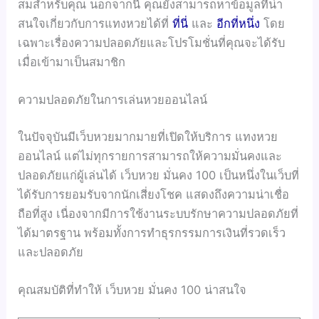
สมสำหรับคุณ นอกจากนี้ คุณยังสามารถหาข้อมูลที่น่า
สนใจเกี่ยวกับการแทงหวยได้ที่
ที่นี่
และ
อีกที่หนึ่ง
โดย
เฉพาะเรื่องความปลอดภัยและโปรโมชั่นที่คุณจะได้รับ
เมื่อเข้ามาเป็นสมาชิก
ความปลอดภัยในการเล่นหวยออนไลน์
ในปัจจุบันมีเว็บหวยมากมายที่เปิดให้บริการ แทงหวย
ออนไลน์ แต่ไม่ทุกรายการสามารถให้ความมั่นคงและ
ปลอดภัยแก่ผู้เล่นได้ เว็บหวย มั่นคง 100 เป็นหนึ่งในเว็บที่
ได้รับการยอมรับจากนักเสี่ยงโชค แสดงถึงความน่าเชื่อ
ถือที่สูง เนื่องจากมีการใช้งานระบบรักษาความปลอดภัยที่
ได้มาตรฐาน พร้อมทั้งการทำธุรกรรมการเงินที่รวดเร็ว
และปลอดภัย
คุณสมบัติที่ทำให้ เว็บหวย มั่นคง 100 น่าสนใจ