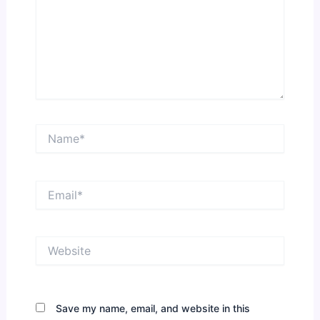
Name*
Email*
Website
Save my name, email, and website in this