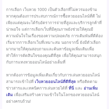
การเลือก เว็บหวย 1000 เป็นตัวเลือกที่ไม่ควรมองข้าม
หากคุณต้องการประสบการณ์การซื้อหวยออนไลน์ที่ดี ไม่
เพียงแต่คุณจะได้รับอัตราการจ่ายที่สูงและบริการลูกค้าที่
น่าพอใจ แต่การเลือกเว็บที่มีคุณภาพยังช่วยให้คุณมี
ความมั่นใจในเรื่องของความปลอดภัย การเดิมพันที่ดีต้อง
เริ่มจากการเลือกเว็บที่เหมาะสม นอกจากนี้ ยังมีตัวเลือก
มากมายให้คุณสอบถามและค้นหาข้อมูลเพิ่มเติมเพื่อ
ทำให้การตัดสินใจของคุณดีที่สุด เพื่อให้คุณสามารถสนุก
กับการแทงหวยออนไลน์อย่างเต็มที่
หากต้องการข้อมูลเพิ่มเติมเกี่ยวกับการเล่นหวยออนไลน์
สามารถเข้าไปที่
เว็บหวยออนไลน์ที่ดีที่สุด
หรือติดตาม
ข่าวสารและเทคนิคการเล่นหวยได้ที่
ที่นี่
และ
อ่านเพิ่ม
เติม
เพื่อเสริมสร้างความเข้าใจในโลกของหวยออนไลน์
อย่างครบถ้วน!