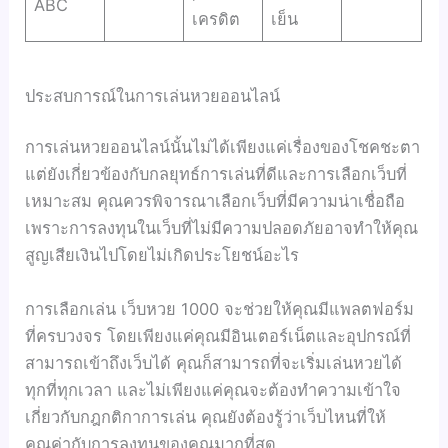
ABC
เครดิต
เย็น
ประสบการณ์ในการเล่นหวยออนไลน์
การเล่นหวยออนไลน์นั้นไม่ได้เพียงแค่เรื่องของโชคชะตา
แต่ยังเกี่ยวข้องกับกลยุทธ์การเล่นที่ดีและการเลือกเว็บที่
เหมาะสม คุณควรพิจารณาเลือกเว็บที่มีความน่าเชื่อถือ
เพราะการลงทุนในเว็บที่ไม่มีความปลอดภัยอาจทำให้คุณ
สูญเสียเงินไปโดยไม่เกิดประโยชน์อะไร
การเลือกเล่น เว็บหวย 1000 จะช่วยให้คุณมีแพลตฟอร์ม
ที่ครบวงจร โดยเพียงแค่คุณมีอินเตอร์เน็ตและอุปกรณ์ที่
สามารถเข้าถึงเว็บได้ คุณก็สามารถที่จะเริ่มเล่นหวยได้
ทุกที่ทุกเวลา และไม่เพียงแค่คุณจะต้องทำความเข้าใจ
เกี่ยวกับกฎกติกาการเล่น คุณยังต้องรู้ว่าเว็บไหนที่ให้
คุณค่ากับการลงทุนของคุณมากที่สุด