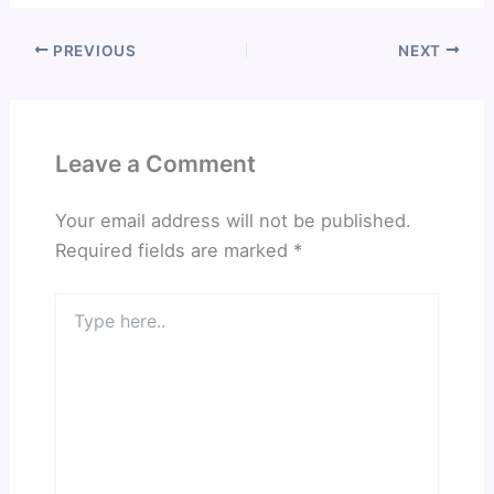
PREVIOUS
NEXT
Leave a Comment
Your email address will not be published.
Required fields are marked
*
Type
here..