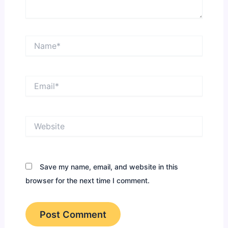
Name*
Email*
Website
Save my name, email, and website in this
browser for the next time I comment.