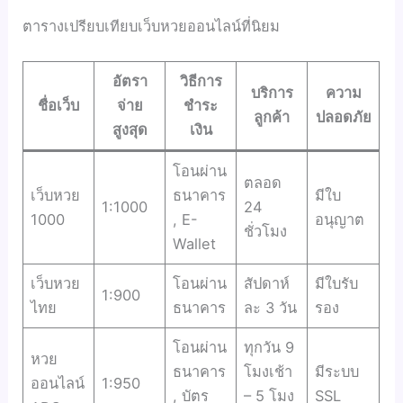
ตารางเปรียบเทียบเว็บหวยออนไลน์ที่นิยม
อัตรา
วิธีการ
บริการ
ความ
ชื่อเว็บ
จ่าย
ชำระ
ลูกค้า
ปลอดภัย
สูงสุด
เงิน
โอนผ่าน
ตลอด
เว็บหวย
ธนาคาร
มีใบ
1:1000
24
1000
, E-
อนุญาต
ชั่วโมง
Wallet
เว็บหวย
โอนผ่าน
สัปดาห์
มีใบรับ
1:900
ไทย
ธนาคาร
ละ 3 วัน
รอง
โอนผ่าน
ทุกวัน 9
หวย
ธนาคาร
โมงเช้า
มีระบบ
ออนไลน์
1:950
, บัตร
– 5 โมง
SSL