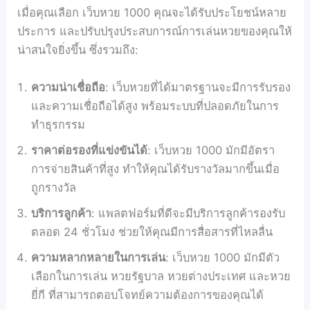
เมื่อคุณเลือก เว็บหวย 1000 คุณจะได้รับประโยชน์หลาย
ประการ และปรับปรุงประสบการณ์การเล่นหวยของคุณให้
น่าสนใจยิ่งขึ้น ซึ่งรวมถึง:
ความน่าเชื่อถือ
: เว็บหวยที่ได้มาตรฐานจะมีการรับรอง
และความเชื่อถือได้สูง พร้อมระบบที่ปลอดภัยในการ
ทำธุรกรรม
ราคาต่อรองที่แข่งขันได้
: เว็บหวย 1000 มักมีอัตรา
การจ่ายสินค้าที่สูง ทำให้คุณได้รับรางวัลมากขึ้นเมื่อ
ถูกรางวัล
บริการลูกค้า
: แพลตฟอร์มที่ดีจะมีบริการลูกค้ารองรับ
ตลอด 24 ชั่วโมง ช่วยให้คุณมีการสื่อสารที่ไหลลื่น
ความหลากหลายในการเล่น
: เว็บหวย 1000 มักมีตัว
เลือกในการเล่น หวยรัฐบาล หวยต่างประเทศ และหวย
ยี่กี ที่สามารถตอบโจทย์ความต้องการของคุณได้