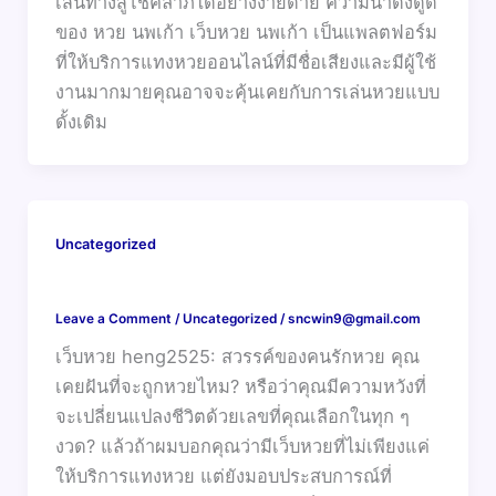
เส้นทางสู่โชคลาภได้อย่างง่ายดาย ความน่าดึงดูด
ของ หวย นพเก้า เว็บหวย นพเก้า เป็นแพลตฟอร์ม
ที่ให้บริการแทงหวยออนไลน์ที่มีชื่อเสียงและมีผู้ใช้
งานมากมายคุณอาจจะคุ้นเคยกับการเล่นหวยแบบ
ดั้งเดิม
Uncategorized
Leave a Comment
/
Uncategorized
/
sncwin9@gmail.com
เว็บหวย heng2525: สวรรค์ของคนรักหวย คุณ
เคยฝันที่จะถูกหวยไหม? หรือว่าคุณมีความหวังที่
จะเปลี่ยนแปลงชีวิตด้วยเลขที่คุณเลือกในทุก ๆ
งวด? แล้วถ้าผมบอกคุณว่ามีเว็บหวยที่ไม่เพียงแค่
ให้บริการแทงหวย แต่ยังมอบประสบการณ์ที่