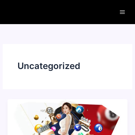
Skip
to
content
Uncategorized