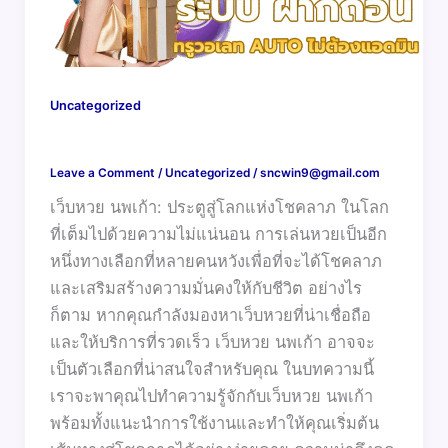
Uncategorized
Leave a Comment
/
Uncategorized
/
sncwin9@gmail.com
เว็บหวย นพเก้า: ประตูสู่โลกแห่งโชคลาภ ในโลก
ที่เต็มไปด้วยความไม่แน่นอน การเล่นหวยเป็นอีก
หนึ่งทางเลือกที่หลายคนหวังเพื่อที่จะได้โชคลาภ
และเสริมสร้างความมั่นคงให้กับชีวิต อย่างไร
ก็ตาม หากคุณกำลังมองหาเว็บหวยที่น่าเชื่อถือ
และให้บริการที่รวดเร็ว เว็บหวย นพเก้า อาจจะ
เป็นตัวเลือกที่น่าสนใจสำหรับคุณ ในบทความนี้
เราจะพาคุณไปทำความรู้จักกับเว็บหวย นพเก้า
พร้อมทั้งแนะนำการใช้งานและทำให้คุณเริ่มต้น