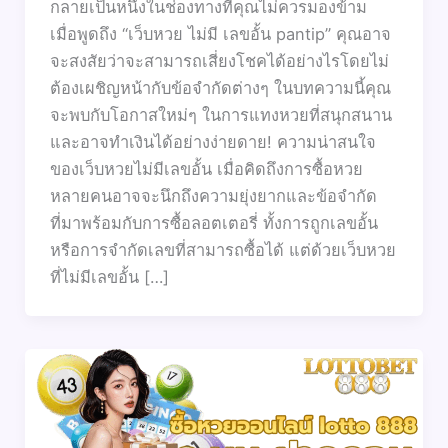
กลายเป็นหนึ่งในช่องทางที่คุณไม่ควรมองข้าม
เมื่อพูดถึง “เว็บหวย ไม่มี เลขอั้น pantip” คุณอาจ
จะสงสัยว่าจะสามารถเสี่ยงโชคได้อย่างไรโดยไม่
ต้องเผชิญหน้ากับข้อจำกัดต่างๆ ในบทความนี้คุณ
จะพบกับโอกาสใหม่ๆ ในการแทงหวยที่สนุกสนาน
และอาจทำเงินได้อย่างง่ายดาย! ความน่าสนใจ
ของเว็บหวยไม่มีเลขอั้น เมื่อคิดถึงการซื้อหวย
หลายคนอาจจะนึกถึงความยุ่งยากและข้อจำกัด
ที่มาพร้อมกับการซื้อลอตเตอรี่ ทั้งการถูกเลขอั้น
หรือการจำกัดเลขที่สามารถซื้อได้ แต่ด้วยเว็บหวย
ที่ไม่มีเลขอั้น […]