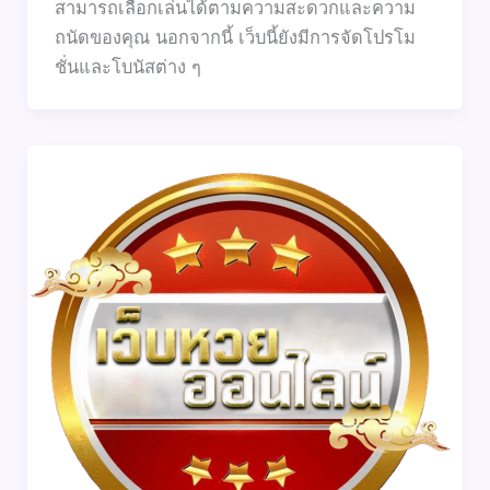
สามารถเลือกเล่นได้ตามความสะดวกและความ
ถนัดของคุณ นอกจากนี้ เว็บนี้ยังมีการจัดโปรโม
ชั่นและโบนัสต่าง ๆ