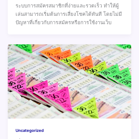
ระบบการสมัครสมาชิกที่ง่ายและรวดเร็ว ทำให้ผู้
เล่นสามารถเริ่มต้นการเสี่ยงโชคได้ทันที โดยไม่มี
ปัญหาที่เกี่ยวกับการสมัครหรือการใช้งานเว็บ
Uncategorized