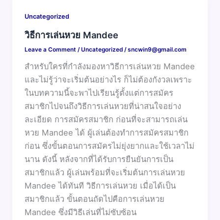
Uncategorized
วิธีการเล่นหวย Mandee
Leave a Comment
/
Uncategorized
/
sncwin9@gmail.com
สำหรับใครที่กำลังมองหาวิธีการเล่นหวย Mandee
และไม่รู้ว่าจะเริ่มต้นอย่างไร ก็ไม่ต้องกังวลเพราะ
ในบทความนี้จะพาไปเรียนรู้ตั้งแต่การสมัคร
สมาชิกไปจนถึงวิธีการเล่นหวยที่น่าสนใจอย่าง
ละเอียด การสมัครสมาชิก ก่อนที่จะสามารถเล่น
หวย Mandee ได้ ผู้เล่นต้องทำการสมัครสมาชิก
ก่อน ซึ่งขั้นตอนการสมัครไม่ยุ่งยากและใช้เวลาไม่
นาน ดังนี้ หลังจากที่ได้รับการยืนยันการเป็น
สมาชิกแล้ว ผู้เล่นพร้อมที่จะเริ่มต้นการเล่นหวย
Mandee ได้ทันที วิธีการเล่นหวย เมื่อได้เป็น
สมาชิกแล้ว ขั้นตอนถัดไปคือการเล่นหวย
Mandee ซึ่งมีวิธีเล่นที่ไม่ซับซ้อน